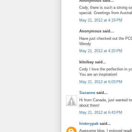
Anonymous said...
Cody, there is such a strong s
special. Greetings from Austr
May 21, 2012 at 4:19 PM
Anonymous said...
Have just checked out the PCD 
Wendy
May 21, 2012 at 4:20 PM
kitoibay said...
Cody I love the perfection in 
You are an inspiration!
May 21, 2012 at 6:03 PM
Suzanne
said...
Hi from Canada, just wanted to 
about them!
May 21, 2012 at 6:43 PM
historypak
said...
Awesome blog. I enjoyed reading