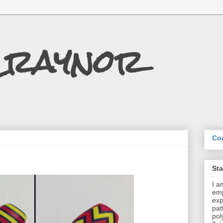
Craynor
Con
St
I a
emp
exp
pat
pol