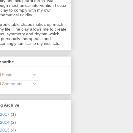
idity and sculptural forms. But
ough mechanical intervention I coax
 clay to comply with my own
hematical rigidity.
redictable chaos makes up much
my life. The clay allows me to create
ms, symmetry and rhythm which
 personally therapeutic and
comingly familiar to my instincts.
bscribe
Posts
Comments
g Archive
2017
(1)
2014
(2)
2013
(4)