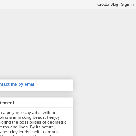
tact me by email
atement
m a polymer clay artist with an
hasis in making beads. I enjoy
loring the possibilities of geometric
terns and lines. By its nature,
ymer clay lends itself to organic