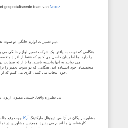
et gespecialiseerde team van
Nexoz
.
تیم تعمیرات لوازم خانگی دو سوت تعمیر در خدمت گذاری حاضر است.
هنگامی که نوبت به یافتن یک شرکت تعمیر لوازم خانگی م ،
را دارد. ما اطمینان حاصل می کنیم که فقط از افراد متخصص
می توانید به آنها وابسته باشید. ما با ارائه ضمانت
متخصصان خود ایستاده ایم. هنگامی که دو سوت تعمیر را برا
خود انتخاب می کنید ، کاری می کنیم که از تصمیم خود اطمینان داشته باشید.
بی نظیرره واقعا. خیلییی ممنون ازتون بابت به اشتراک گذاری این مطلب.
مشاوره رایگان در آژانس دیجیتال مارکتینگ
آرکا
جهت رفع چالش
کارشناسان ما انجام می پذیرد. همچنین مشاورین در تما