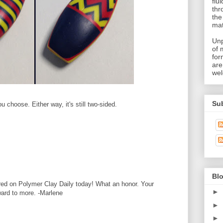
flu
thr
the
mat
Unp
of 
for
are
wel
Su
u choose. Either way, it's still two-sided.
Blo
red on Polymer Clay Daily today! What an honor. Your
►
ward to more. -Marlene
►
►