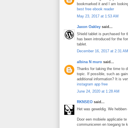
bookmarked it and I am looking
best free ebook reader
May 23, 2017 at 1:53 AM
Jaxon Oakley
said...
Shield tablet is purchased for t
has been introduced for the form
tablet.
December 16, 2017 at 2:31 A
albina N muro
said...
Thanks for taking the time to d
topic. If possible, such as ga
additional information? It is ve
instagram app free
June 24, 2020 at 1:28 AM
RKNSEO
said...
Het was geweldig. We hebben 
Door een mobiele applicatie te
communiceren en toegang te kr