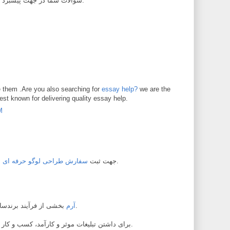
سوالات شما در جهت پیشبرد اهداف کسب و کار شما می باشد.
ve them .Are you also searching for
essay help?
we are the
est known for delivering quality essay help.
M
در ریوال آنلاین با ما تماس بگیرید.
جهت ثبت
سفارش طراحی لوگو حرفه ای
بخشی از فرآیند برندسازی شرکت ها و مجموعه ها است.
آرم
برای داشتن تبلیغات موثر و کارآمد، کسب و کار شما نیاز به یک آرم حرفه ای دارد.