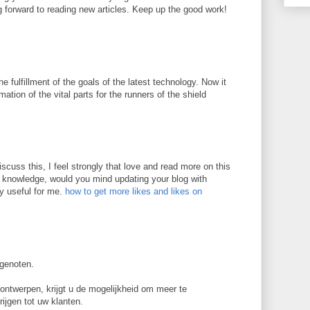
 forward to reading new articles. Keep up the good work!
he fulfillment of the goals of the latest technology. Now it
ation of the vital parts for the runners of the shield
M
iscuss this, I feel strongly that love and read more on this
in knowledge, would you mind updating your blog with
ry useful for me.
how to get more likes and likes on
genoten.
 ontwerpen, krijgt u de mogelijkheid om meer te
ijgen tot uw klanten.